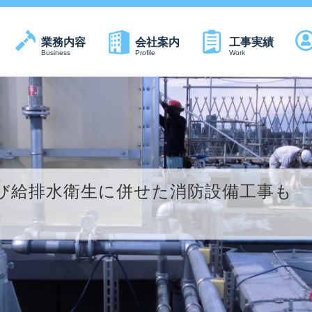
業務内容
会社案内
工事実績
Business
Profile
Work
び給排水衛生に併せた消防設備工事も